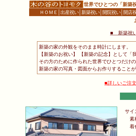
世界でひとつの「新築
ＨＯＭＥ
│
出産祝い
│
新築祝い
│
開院祝い
│
開店
■ 新築祝い
新築の家の外観をそのまま時計にします。
【新築のお祝い】 【新築の記念】として「
その方のために作られた世界でひとつだけの
新築の家の写真・図面からお作りすることが
■詳しいご注
サイ
素
着