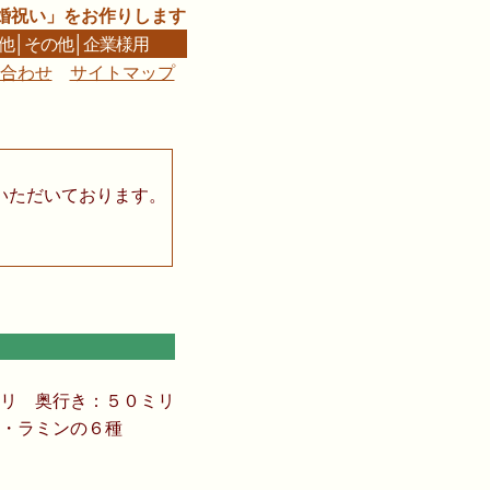
婚祝い」をお作りします
他
│
その他
│
企業様用
合わせ
サイトマップ
■
いただいております。
リ 奥行き：５０ミリ
・ラミンの６種