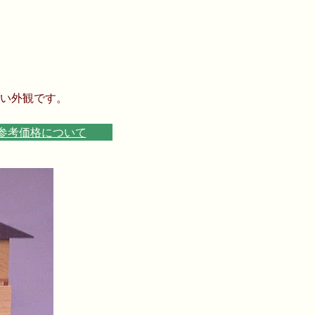
よい外観です。
参考価格について
■