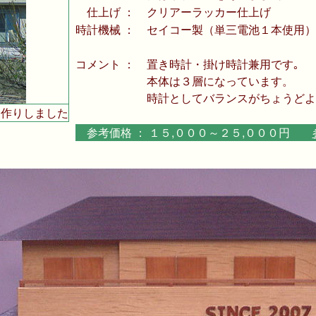
仕上げ ：
クリアーラッカー仕上げ
時計機械 ：
セイコー製（単三電池１本使用）
コメント ：
置き時計・掛け時計兼用です｡
本体は３層になっています。
時計としてバランスがちょうど
お作りしました
参考価格 ： １５,０００～２５,０００円