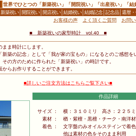
世界でひとつの「新築祝い」「開院祝い」「出産祝い」「結
│
新築祝い
│
開院祝い
│
開店祝い
│
結婚祝い
│
結婚記念
│
記念品
│
還暦・
お客様の声
よく頂くご質問
お問い
■ 新築祝いの家型時計 vol.40 ■
のまま時計にします。
「新築の記念」として「我が家の宝もの」になるとのご感想を
、その方のために作られた「新築祝い」の時計です。
面からお作りすることができます。
■詳しいご注文方法はこちらご覧下さい■
作品詳細
サイズ ：
横：３１０ミリ 高さ：２２５ミ
素材 ：
楢・紫檀・黒檀・チーク・南洋材
着色 ：
文字盤のみオイルステインで着色
他は素材の色をそのまま利用