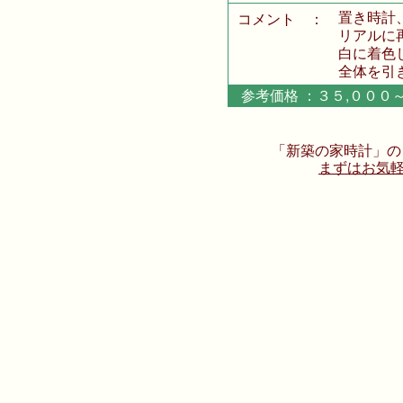
置き時計、
コメント
：
リアルに再
白に着色し
全体を引
参考価格 ：３５,００
「新築の家時計」の
まずはお気