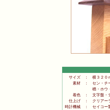
サイズ
：
横３２０ｍ
素材
：
セン・チー
楢・ホウ・
着色
：
文字盤・デ
仕上げ
：
クリアーラ
時計機械
：
セイコー製