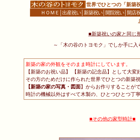
世界でひとつの「新築
ＨＯＭＥ
│
出産祝い
│
新築祝い
│
開院祝い
│
開店
■新築祝いの家と同じ形
～「木の谷のトヨモク」でしか手に入
新築の家の外観をそのまま時計にしています。
【新築のお祝い品】 【新築の記念品】として大変
その方のためだけに作られた世界でひとつの新築
【新築の家の写真・図面
】からお作りすることが
時計の機械以外はすべて木製の、ひとつひとつ丁
■その他の家型時計■