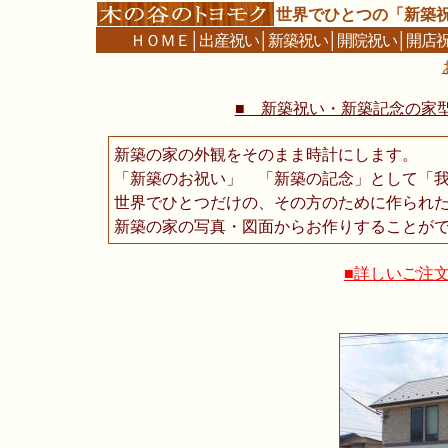
世界でひとつの「新築
ＨＯＭＥ
│
出産祝い
│
新築祝い
│
開院祝い
│
開店
■ 新築祝い・新築記念の家型時計
新築の家の外観をそのまま時計にします。
「新築のお祝い」 「新築の記念」として「
世界でひとつだけの、その方のために作られ
新築の家の写真・図面からお作りすることが
■詳しいご注