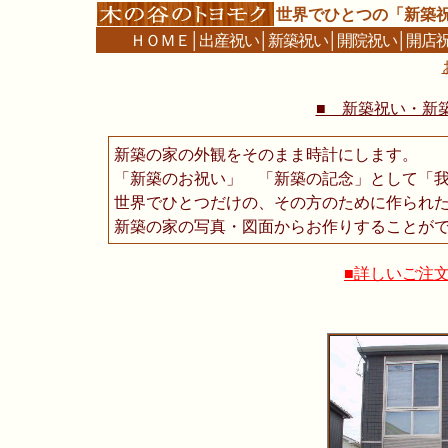
世界でひとつの「新築
ＨＯＭＥ
│
出産祝い
│
新築祝い
│
開院祝い
│
開店
■ 新築祝い・新築
新築の家の外観をそのまま時計にします。
「新築のお祝い」 「新築の記念」として「
世界でひとつだけの、その方のために作られ
新築の家の写真・図面からお作りすることが
■詳しいご注