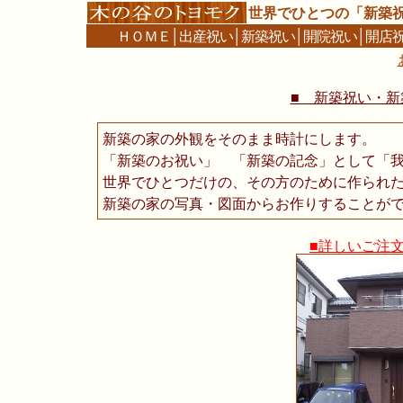
世界でひとつの「新築
ＨＯＭＥ
│
出産祝い
│
新築祝い
│
開院祝い
│
開店
■ 新築祝い・新築
新築の家の外観をそのまま時計にします。
「新築のお祝い」 「新築の記念」として「
世界でひとつだけの、その方のために作られ
新築の家の写真・図面からお作りすることが
■詳しいご注