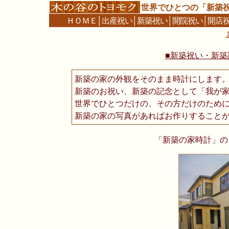
世界でひとつの「新築
ＨＯＭＥ
│
出産祝い
│
新築祝い
│
開院祝い
│
開店
■新築祝い・新築記
新築の家の外観をそのまま時計にします
新築のお祝い、新築の記念として「我が
世界でひとつだけの、その方だけのため
新築の家の写真があればお作りすること
「新築の家時計」の