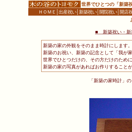
世界でひとつの「新築
ＨＯＭＥ
│
出産祝い
│
新築祝い
│
開院祝い
│
開店
■ 新築祝い・新築
新築の家の外観をそのまま時計にします
新築のお祝い、新築の記念として「我が
世界でひとつだけの、その方だけのため
新築の家の写真があればお作りすること
「新築の家時計」の