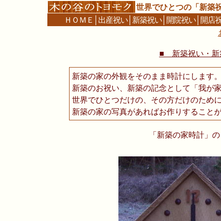
世界でひとつの「新築
ＨＯＭＥ
│
出産祝い
│
新築祝い
│
開院祝い
│
開店
■ 新築祝い・新築
新築の家の外観をそのまま時計にします
新築のお祝い、新築の記念として「我が
世界でひとつだけの、その方だけのため
新築の家の写真があればお作りすること
「新築の家時計」の