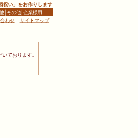
婚祝い」をお作りします
他
│
その他
│
企業様用
合わせ
サイトマップ
■
だいております。