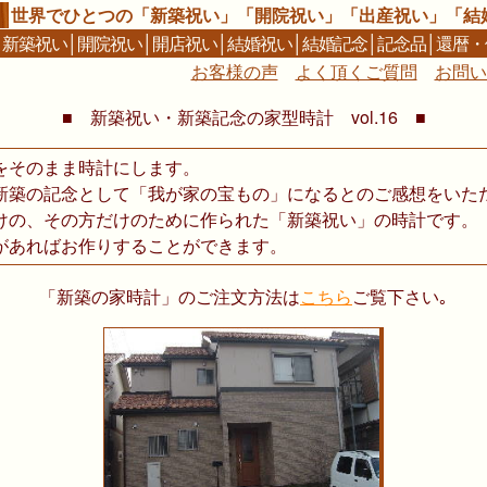
世界でひとつの「新築祝い」「開院祝い」「出産祝い」「結
│
新築祝い
│
開院祝い
│
開店祝い
│
結婚祝い
│
結婚記念
│
記念品
│
還暦・
お客様の声
よく頂くご質問
お問い
■ 新築祝い・新築記念の家型時計 vol.16 ■
をそのまま時計にします。
新築の記念として「我が家の宝もの」になるとのご感想をいた
けの、その方だけのために作られた「新築祝い」の時計です。
があればお作りすることができます。
「新築の家時計」のご注文方法は
こちら
ご覧下さい｡