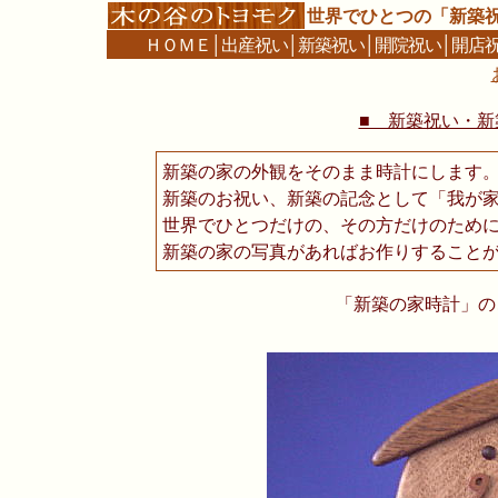
世界でひとつの「新築
ＨＯＭＥ
│
出産祝い
│
新築祝い
│
開院祝い
│
開店
■ 新築祝い・新築
新築の家の外観をそのまま時計にします
新築のお祝い、新築の記念として「我が
世界でひとつだけの、その方だけのため
新築の家の写真があればお作りすること
「新築の家時計」の