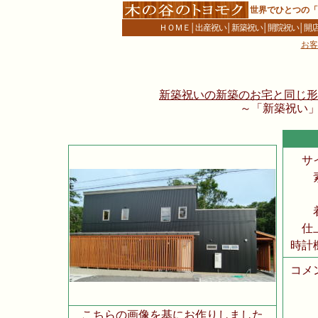
世界でひとつの「
ＨＯＭＥ
│
出産祝い
│
新築祝い
│
開院祝い
│
開
お客
新築祝いの新築のお宅と同じ形の
～「新築祝い
サ
仕
時計
コメ
こちらの画像を基にお作りしました