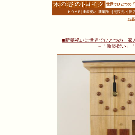
世界でひとつの「
ＨＯＭＥ
│
出産祝い
│
新築祝い
│
開院祝い
│
開
お客
■新築祝いに世界でひとつの「家と同
～「新築祝い」