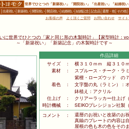
世界でひとつの「新築祝い」「開院祝い」「出産祝い」「結婚祝い
Ｅ
│
出産祝い
│
新築祝い
│
開院祝い
│
開店祝い
│
結婚祝い
│
結婚記念
│
記念品
│
還暦・他
│
その他
│
お客様の声
よく頂くご質問
お問い合わせ
サイト
いに世界でひとつの「家と同じ形の木製時計」【家型時計：vol.
～「新築祝い」「新築記念」の木製時計です～
作品詳細
サイズ
：
横３１０ｍｍ 縦３１０ｍ
素材
：
スプルース・チーク・ラミ
紫檀・ローズウッド の
着色
：
文字盤の丸（ラミン）：オ
鉢植え：アクリル
仕上げ
：
クリアーラッカー仕上げ（
時計機械
：
SEIKOプレシジョン社製
還暦のお祝いと改築のお祝
コメント
：
真鍮のプレートの内容は自
屋根の色も木の色をそのま