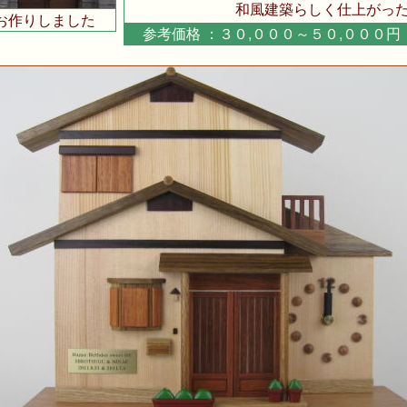
和風建築らしく仕上がった
お作りしました
参考価格 ：３０,０００～５０,００