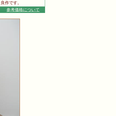
良作です。
０円
参考価格について