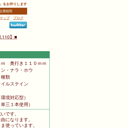
」をお作りします
企業様用
マップ
ブログ
樹
110】■
ｍ 奥行き１１０ｍｍ
ン・ナラ・ホウ
７種類
イルステイン
環境対応型）
（単三１本使用）
いです。
由になります。
ま使っています。