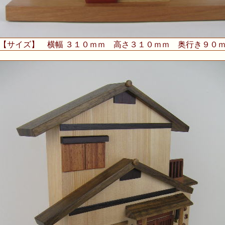
サイズ】 横幅 ３１０ｍｍ 高さ３１０ｍｍ 奥行き９０