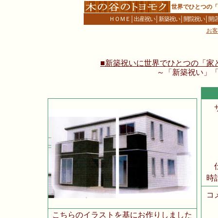
世界でひとつの「
ＨＯＭＥ
│
出産祝い
│
新築祝い
│
開院祝い
│
開
お客
■新築祝いに世界でひとつの「家と同
～「新築祝い」
時
コ
こちらのイラストを基にお作りしました