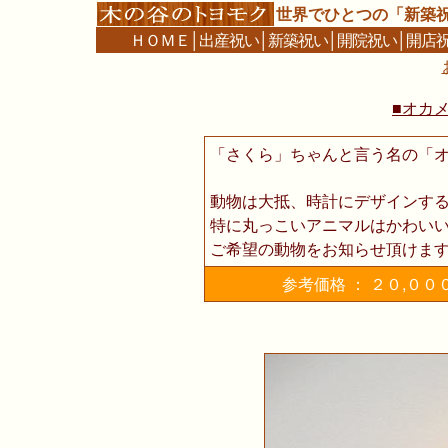
世界でひとつの「新築
ＨＯＭＥ
│
出産祝い
│
新築祝い
│
開院祝い
│
開店
■オカ
「さくら」ちゃんと言う名の「
動物は大抵、時計にデザインす
特に丸っこいアニマルはかわい
ご希望の動物をお知らせ頂けま
参考価格 ： ２０,０