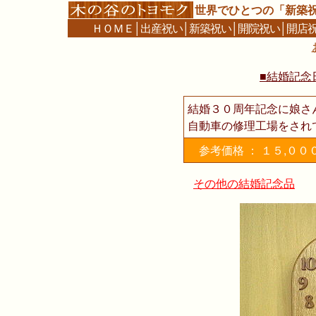
世界でひとつの「新築
ＨＯＭＥ
│
出産祝い
│
新築祝い
│
開院祝い
│
開店
■結婚記念
結婚３０周年記念に娘さ
自動車の修理工場をされ
参考価格 ： １５,０
その他の結婚記念品