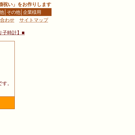
婚祝い」をお作りします
他
│
その他
│
企業様用
合わせ
サイトマップ
■
り子時計】■
です。