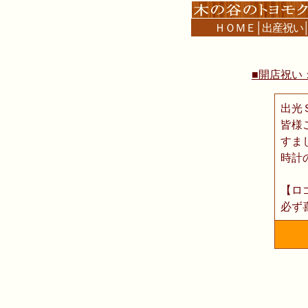
ＨＯＭＥ
│
出産祝い
■開店祝い
出光
皆様
すま
時計
【ロ
必ず