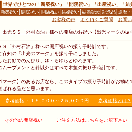
世界でひとつの「新築祝い」「開院祝い」「出産祝い」「結
│
新築祝い
│
開院祝い
│
開店祝い
│
結婚祝い
│
結婚記念
│
記念品
│
還暦・
お客様の声
よく頂くご質問
お問い
：出光ＳＳ「外村石油」様への開店のお祝い【出光マークの振
ＳＳ「外村石油」様への開店祝いの振り子時計です。
ご存知の「出光のマーク」を振り子にしました。
したお顔でのんびり、ゆ～らゆらとゆれます。
のムーブメントと針以外はすべて木製の振り子時計です。
ゴマーク】のあるお店なら、このタイプの振り子時計がお勧め
喜ばれる品だと思います。
参考価格 ：１５,０００～２５,０００円
参考価格とは？
その他の開店祝い
ご注文方法はこちらをご覧下さい